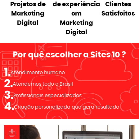
Projetos de
de experiência
Clientes
Marketing
em
Satisfeitos
Digital
Marketing
Digital
Por quê escolher a
Sites 10
?
1.
Atendimento humano
2.
Atendemos todo o Brasil
3.
Profissionais especializados
4.
Criação personalizada que gera resultado