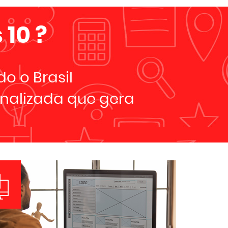
 10
?
o o Brasil
nalizada que gera