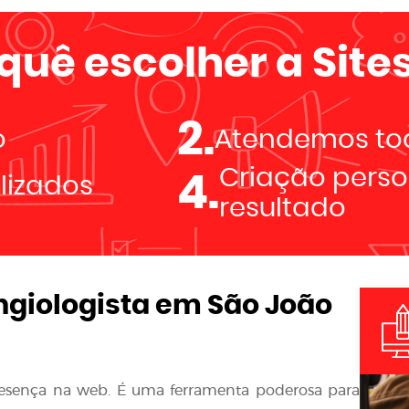
 quê escolher a
Sites
2.
o
Atendemos tod
Criação perso
4.
alizados
resultado
ngiologista em São João
resença na web. É uma ferramenta poderosa para