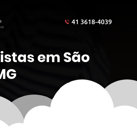
41 3618-4039
o
sco
istas em São
MG