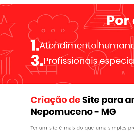
Por
1.
Atendimento human
3.
Profissionais especi
Criação de
Site para a
Nepomuceno - MG
Ter um site é mais do que uma simples p