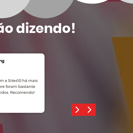
ão dizendo!
ng
Gian Carlos Manosso
m a Sites10 há mais
Ótimo atendimento, site
pre foram bastante
desenvolvido com profissionalismo!
pidos. Recomendo!
Recomendo