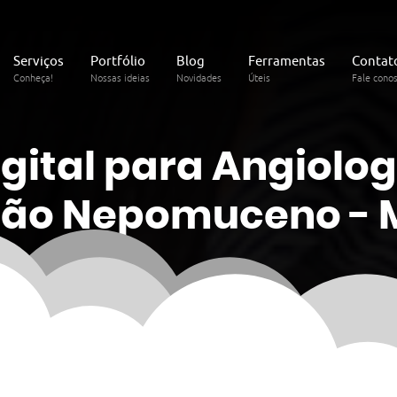
Serviços
Portfólio
Blog
Ferramentas
Contat
Conheça!
Nossas ideias
Novidades
Úteis
Fale cono
gital
para Angiolog
oão Nepomuceno - 