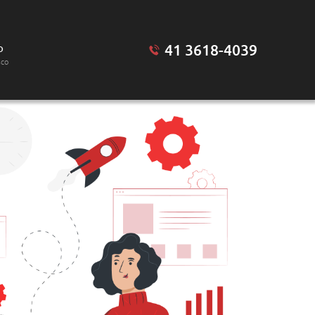
41 3618-4039
o
sco