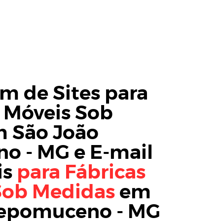
 de Sites para
e Móveis Sob
 São João
o - MG
e
E-mail
is
para Fábricas
Sob Medidas
em
Nepomuceno - MG