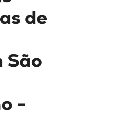
as de
 São
o -