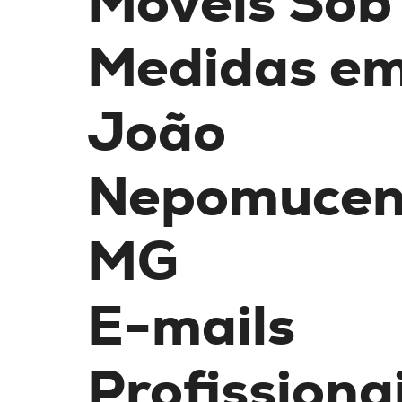
Móveis Sob
Medidas e
João
Nepomucen
MG
E-mails
Profissiona