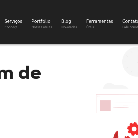
Serviços
Portfólio
Blog
Ferramentas
Contat
Conheça!
Nossas ideias
Novidades
Úteis
Fale cono
m de