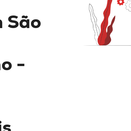
m São
o -
is