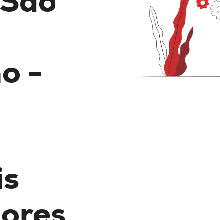
 São
o -
is
tores