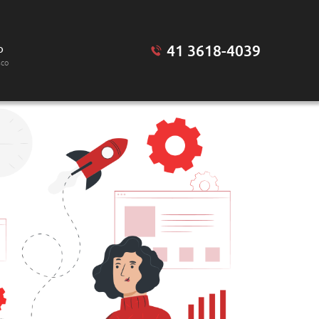
41 3618-4039
o
sco