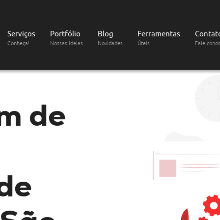
Serviços
Portfólio
Blog
Ferramentas
Contat
Conheça!
Nossas ideias
Novidades
Úteis
Fale cono
m de
 de