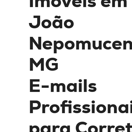
Imóveis em
João
Nepomucen
MG
E-mails
Profissiona
para Corre