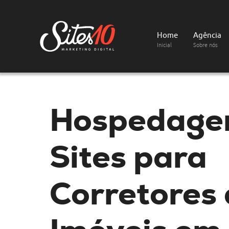
Home
Agência
Inicial
Sobre nós
Hospedage
Sites
para
Corretores