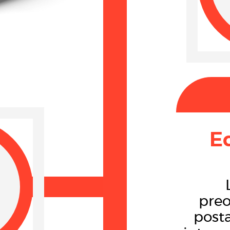
E
pre
posta