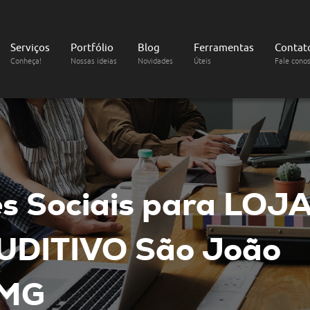
Serviços
Portfólio
Blog
Ferramentas
Contat
Conheça!
Nossas ideias
Novidades
Úteis
Fale cono
s Sociais
para LOJA
UDITIVO
São João
 MG