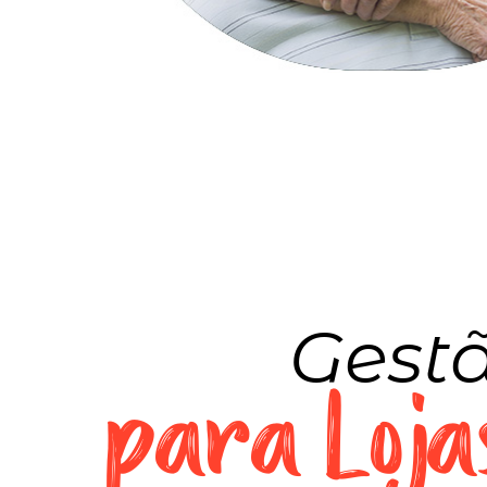
Gestã
para Lojas