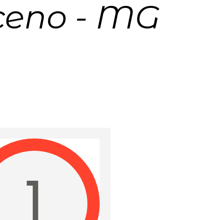
ceno - MG
1