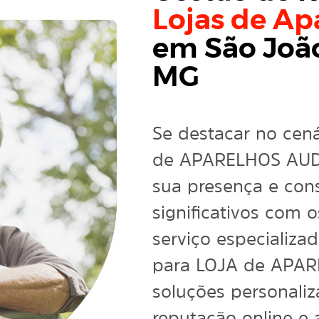
Lojas de Ap
em São Joã
MG
Se destacar no cenár
de APARELHOS AUDI
sua presença e cons
significativos com 
serviço especializa
para LOJA de APAR
soluções personaliz
reputação online e 