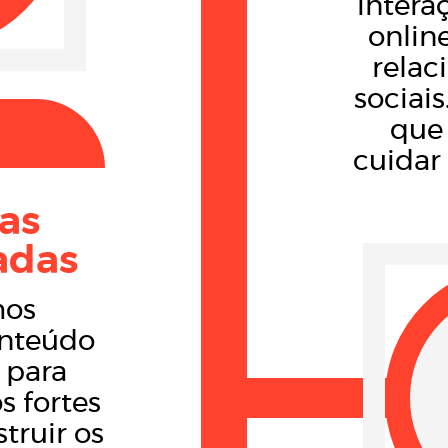
intera
online
relac
sociai
que 
cuidar 
ias
adas
mos
onteúdo
 para
s fortes
struir os