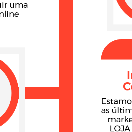
uir uma
nline
C
Estamo
as últi
marke
LOJA