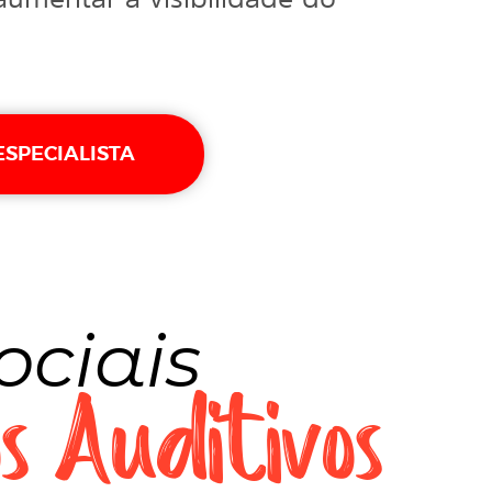
ESPECIALISTA
ociais
s Auditivos