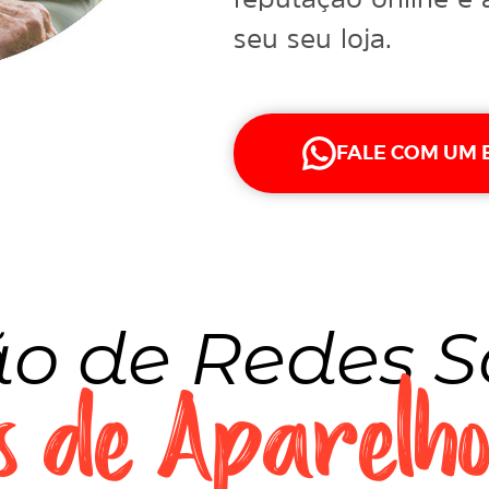
seu seu loja.
FALE COM UM 
o de Redes S
 de Aparelho