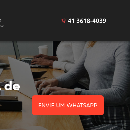
41 3618-4039
o
sco
 de
ENVIE UM WHATSAPP