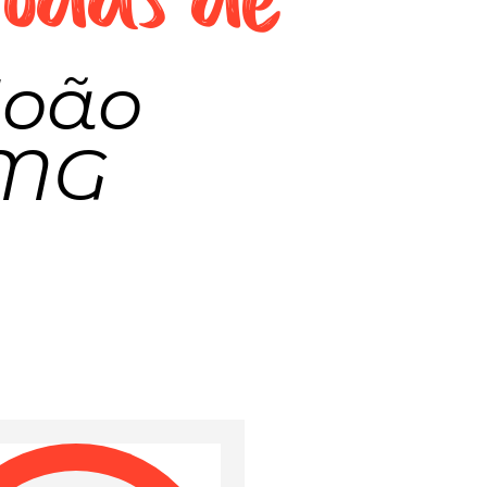
João
 MG