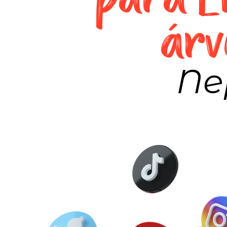
árv
Ne