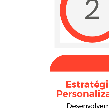
2
Estratég
Personaliz
Desenvolve