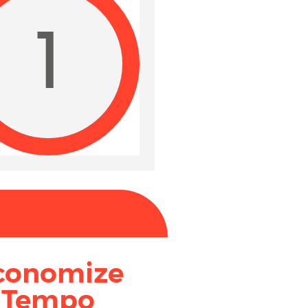
1
conomize
Tempo