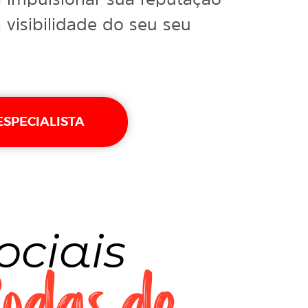
 visibilidade do seu seu
ESPECIALISTA
ociais
odas de