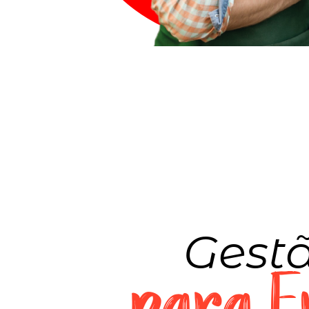
Gestã
para E