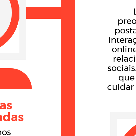
pre
posta
intera
online
relac
sociai
que 
cuidar 
ias
adas
mos