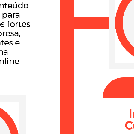
onteúdo
 para
s fortes
resa,
ntes e
ma
nline
C