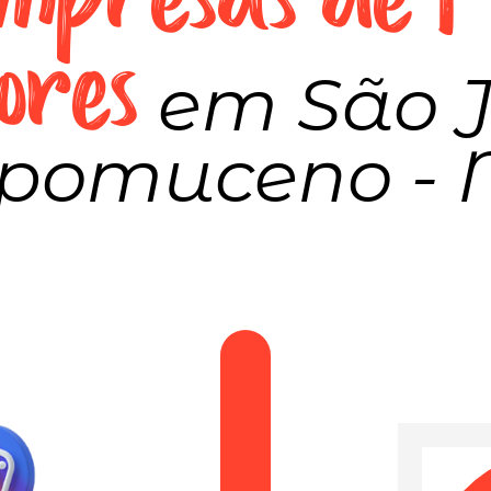
ores
em São 
pomuceno -