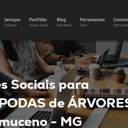
Serviços
Portfólio
Blog
Ferramentas
Contat
Conheça!
Nossas ideias
Novidades
Úteis
Fale cono
s Sociais
para
 PODAS de ÁRVORE
muceno - MG