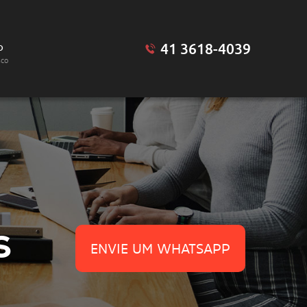
41 3618-4039
o
sco
S
ENVIE UM WHATSAPP