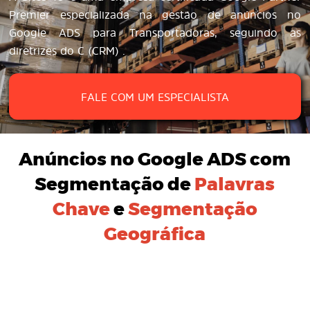
Premier especializada na gestão de anúncios no
Google ADS para Transportadoras, seguindo as
diretrizes do C (CRM) .
FALE COM UM ESPECIALISTA
Anúncios no Google ADS
com
Segmentação de
Palavras
Chave
e
Segmentação
Geográfica