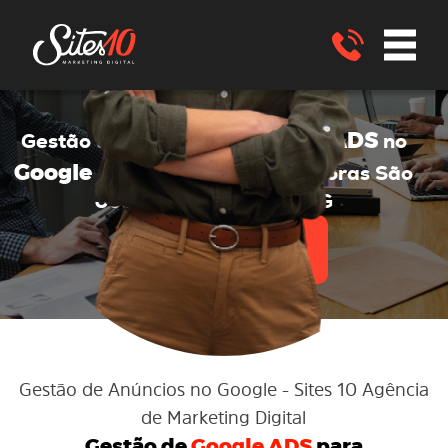
Google ADS
Gestão de anúncios no
no
Google ADS
para Transportadoras
São
João Nepomuceno - MG
ENVIE UM WHATSAPP
Gestão de Anúncios no Google
- Sites 10 Agência
de Marketing Digital
Gestão de
Google ADS
para