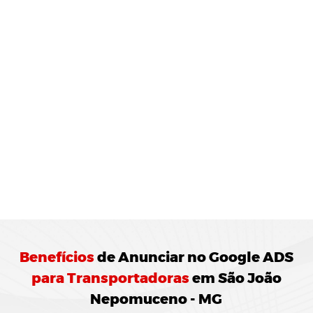
MONITORAMENTO E
JUSTES
REGULARES:
10 Agência de Marketing Digital realiza o
ramento das campanhas Google ADS
ando ajustes para otimização do
enho.
Benefícios
de
Anunciar no Google ADS
para Transportadoras
em São João
Nepomuceno - MG