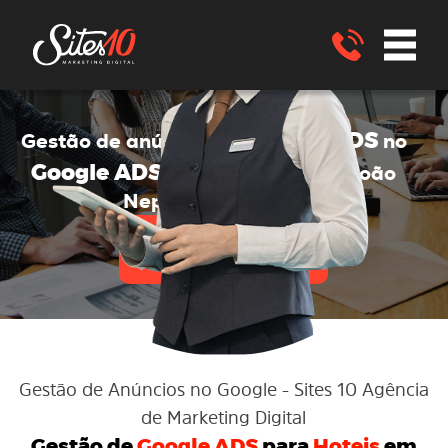
Google ADS
Gestão de anúncios no
no
Google ADS
para HOTEIS
São João
Nepomuceno - MG
ENVIE UM WHATSAPP
Gestão de Anúncios no Google
- Sites 10 Agência
de Marketing Digital
Gestão de
Google ADS
para
Hoteis
em