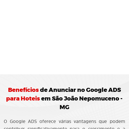
MONITORAMENTO E
JUSTES
REGULARES:
10 Agência de Marketing Digital realiza o
ramento das campanhas Google ADS
ando ajustes para otimização do
enho.
Benefícios
de
Anunciar no Google ADS
para Hoteis
em São João Nepomuceno -
MG
O Google ADS oferece várias vantagens que podem
contribuir significativamente para o crescimento e a