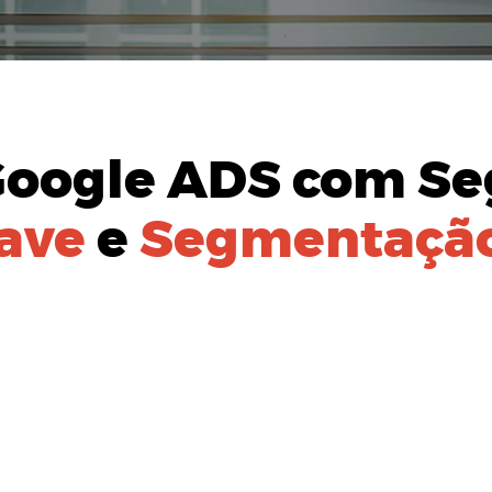
Google ADS
com Se
ave
e
Segmentação
AÇÃO DO
PÚBLICO-ALVO:
izada para identificação de