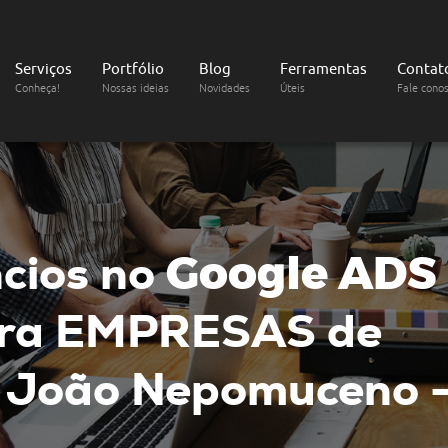
Serviços
Portfólio
Blog
Ferramentas
Contat
Conheça!
Nossas ideias
Novidades
Úteis
Fale cono
cios no
Google ADS
ra EMPRESAS de
 João Nepomuceno 