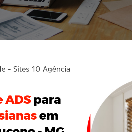
gle
- Sites 10 Agência
e ADS
para
sianas
em