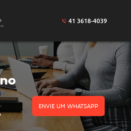
41 3618-4039
o
sco
no
ENVIE UM WHATSAPP
-