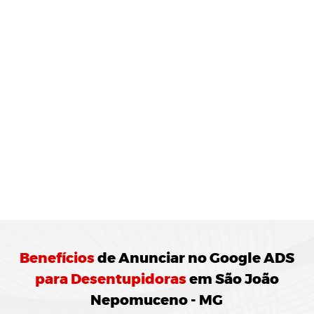
MONITORAMENTO E
JUSTES
REGULARES:
10 Agência de Marketing Digital realiza o
ramento das campanhas Google ADS
ando ajustes para otimização do
enho.
Benefícios
de
Anunciar no Google ADS
para Desentupidoras
em São João
Nepomuceno - MG