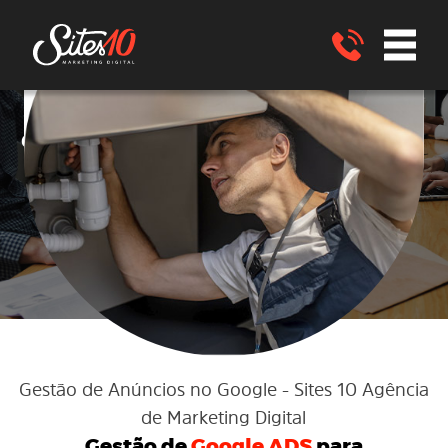
Google ADS
Gestão de anúncios no
no
Google ADS
para DESENTUPIDORA
São João Nepomuceno - MG
ENVIE UM WHATSAPP
Gestão de Anúncios no Google
- Sites 10 Agência
de Marketing Digital
Gestão de
Google ADS
para