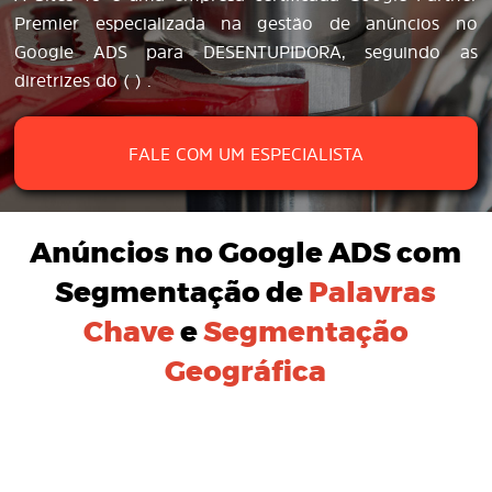
Premier especializada na gestão de anúncios no
Google ADS para DESENTUPIDORA, seguindo as
diretrizes do ( ) .
FALE COM UM ESPECIALISTA
Anúncios no Google ADS
com
Segmentação de
Palavras
Chave
e
Segmentação
Geográfica