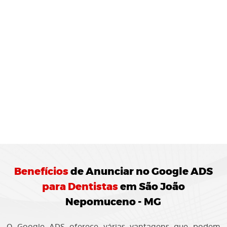
MONITORAMENTO E
JUSTES
REGULARES:
10 Agência de Marketing Digital realiza o
ramento das campanhas Google ADS
ando ajustes para otimização do
enho.
Benefícios
de
Anunciar no Google ADS
para Dentistas
em São João
Nepomuceno - MG
O Google ADS oferece várias vantagens que podem