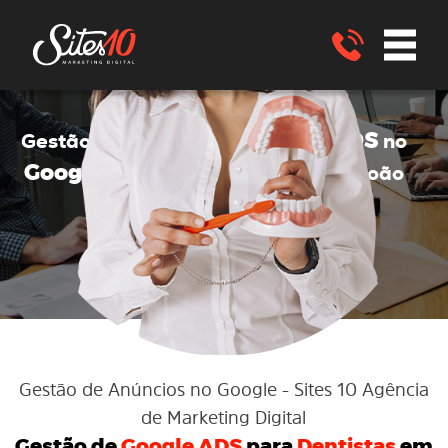
Google ADS
Gestão de anúncios no
no
Google ADS
para dentistas
São João
Nepomuceno - MG
ENVIE UM WHATSAPP
Gestão de Anúncios no Google
- Sites 10 Agência
de Marketing Digital
Gestão de
Google ADS
para
Dentistas
em