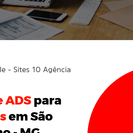
gle
- Sites 10 Agência
e ADS
para
s
em São