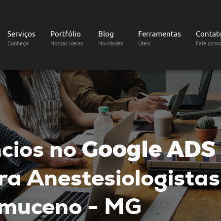
Serviços
Portfólio
Blog
Ferramentas
Contat
Conheça!
Nossas ideias
Novidades
Úteis
Fale cono
cios no
Google ADS
a Anestesiologistas
muceno - MG