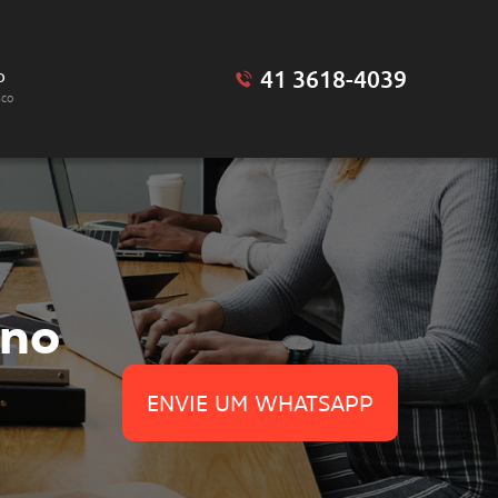
41 3618-4039
o
sco
no
ENVIE UM WHATSAPP