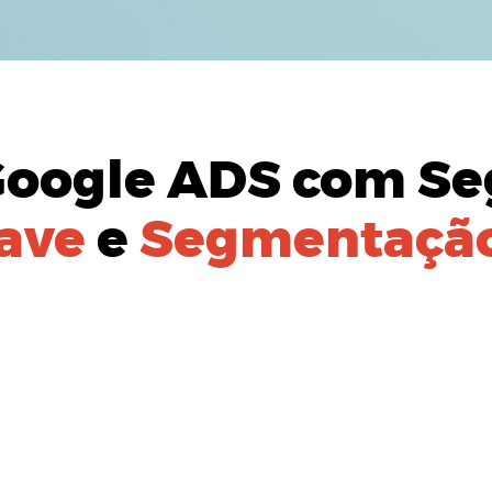
Google ADS
com Se
ave
e
Segmentação
AÇÃO DO
PÚBLICO-ALVO:
izada para identificação de