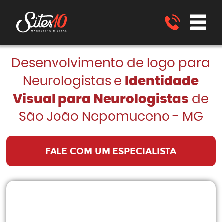
Desenvolvimento de logo para
Neurologistas e
Identidade
Visual para Neurologistas
de
São João Nepomuceno - MG
FALE COM UM ESPECIALISTA