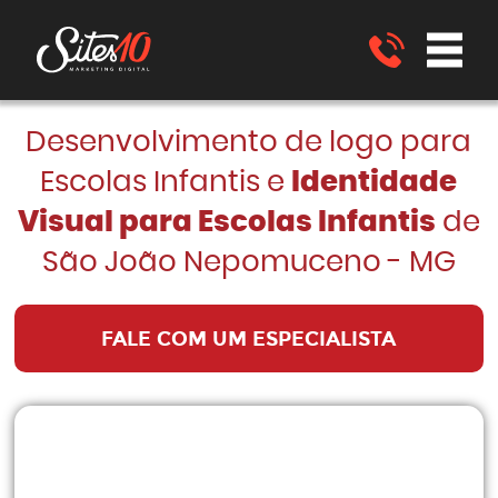
Desenvolvimento de logo para
Escolas Infantis e
Identidade
Visual para Escolas Infantis
de
São João Nepomuceno - MG
FALE COM UM ESPECIALISTA