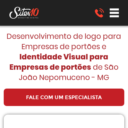
Desenvolvimento de logo para
Empresas de portões e
Identidade Visual para
Empresas de portões
de São
João Nepomuceno - MG
FALE COM UM ESPECIALISTA