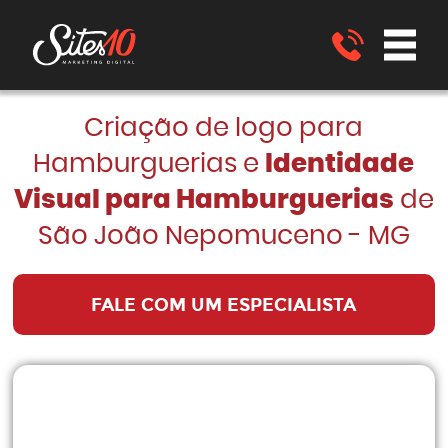
Criação de logo para
Hamburguerias e
Identidade
Visual para Hamburguerias
de
São João Nepomuceno - MG
FALE COM UM ESPECIALISTA