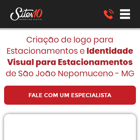
Criação de logo para
Estacionamentos e
Identidade
Visual para Estacionamentos
de São João Nepomuceno - MG
FALE COM UM ESPECIALISTA