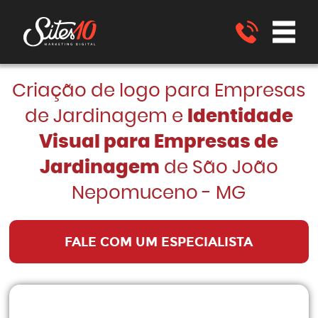
Criação de logo para Empresas
de Jardinagem e
Identidade
Visual para Empresas de
Jardinagem
de São João
Nepomuceno - MG
FALE COM UM ESPECIALISTA