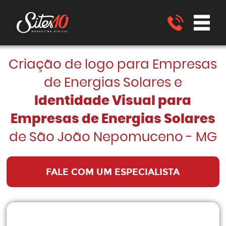
Criação de logo para Empresas
de Energias Solares e
Identidade Visual para
Empresas de Energias Solares
de São João Nepomuceno - MG
FALE COM UM ESPECIALISTA