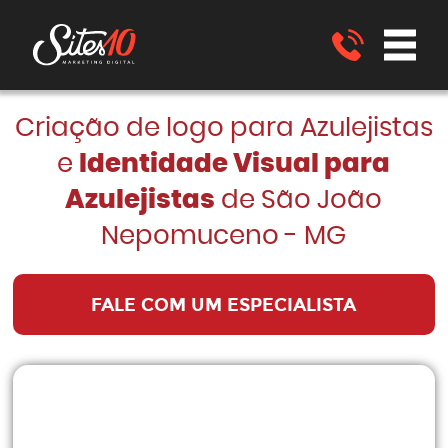
Criação de logo para Azulejistas
e
Identidade Visual para
Azulejistas
de São João
Nepomuceno - MG
FALE COM UM ESPECIALISTA