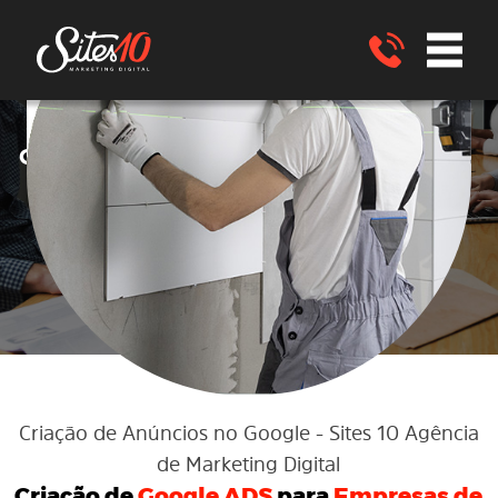
Google ADS
Criação de anúncios no
no
Google ADS
para EMPRESAS de
REFORMAS
Santa Bárbara - BA
ENVIE UM WHATSAPP
Criação de Anúncios no Google
- Sites 10 Agência
de Marketing Digital
Criação de
Google ADS
para
Empresas de