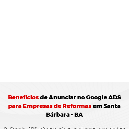
MONITORAMENTO E
JUSTES
REGULARES:
10 Agência de Marketing Digital realiza o
ramento das campanhas Google ADS
ando ajustes para otimização do
enho.
Benefícios
de
Anunciar no Google ADS
para Empresas de Reformas
em Santa
Bárbara - BA
O Google ADS oferece várias vantagens que podem