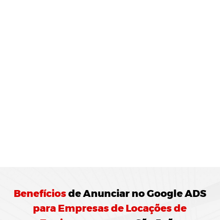
MONITORAMENTO E
JUSTES
REGULARES:
10 Agência de Marketing Digital realiza o
ramento das campanhas Google ADS
ando ajustes para otimização do
enho.
Benefícios
de
Anunciar no Google ADS
para Empresas de Locações de