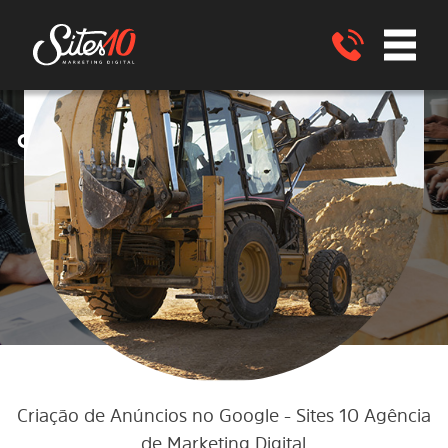
Google ADS
Criação de anúncios no
no
Google ADS
para EMPRESAS de
LOCAÇÕES de EQUIPAMENTOs
São
João Nepomuceno - MG
ENVIE UM WHATSAPP
Criação de Anúncios no Google
- Sites 10 Agência
de Marketing Digital