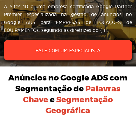
A Sites 10 é uma empresa certificada Google Partner
Premier especializada na gestão de anúncios no
Google ADS para EMPRESAS de LOCAÇÕES de
EQUIPAMENTOs, seguindo as diretrizes do ( ) .
FALE COM UM ESPECIALISTA
Anúncios no Google ADS
com
Segmentação de
Palavras
Chave
e
Segmentação
Geográfica