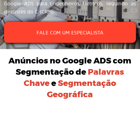
Google ADS para Engenheiros Elétricos, seguindo as
diretrizes do C (CRM) .
FALE COM UM ESPECIALISTA
Anúncios no Google ADS
com
Segmentação de
Palavras
Chave
e
Segmentação
Geográfica