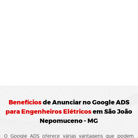
MONITORAMENTO E
JUSTES
REGULARES:
10 Agência de Marketing Digital realiza o
ramento das campanhas Google ADS
ando ajustes para otimização do
enho.
Benefícios
de
Anunciar no Google ADS
para Engenheiros Elétricos
em São João
Nepomuceno - MG
O Google ADS oferece várias vantagens que podem