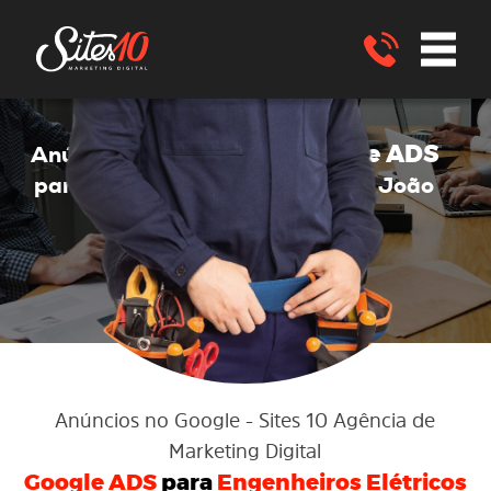
no Google
Google ADS
Anúncios
no
para Engenheiros Elétricos
São João
Nepomuceno - MG
ENVIE UM WHATSAPP
Anúncios no Google
- Sites 10 Agência de
Marketing Digital
Google ADS
para
Engenheiros Elétricos