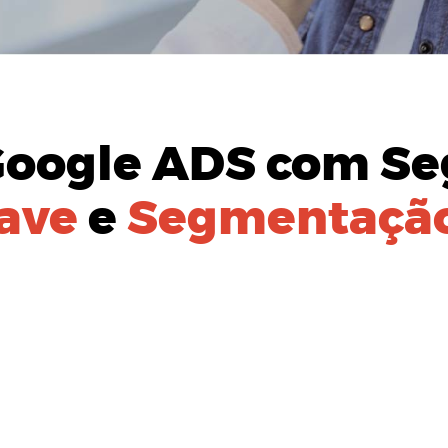
Google ADS
com Se
ave
e
Segmentação
AÇÃO DO
PÚBLICO-ALVO:
izada para identificação de