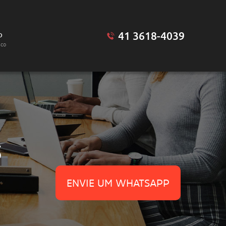
41 3618-4039
o
sco
S
ENVIE UM WHATSAPP