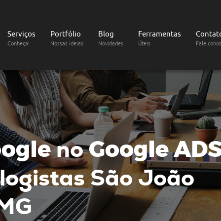
Serviços
Portfólio
Blog
Ferramentas
Contat
Conheça!
Nossas ideias
Novidades
Úteis
Fale cono
ogle
no
Google AD
logistas
São João
 MG