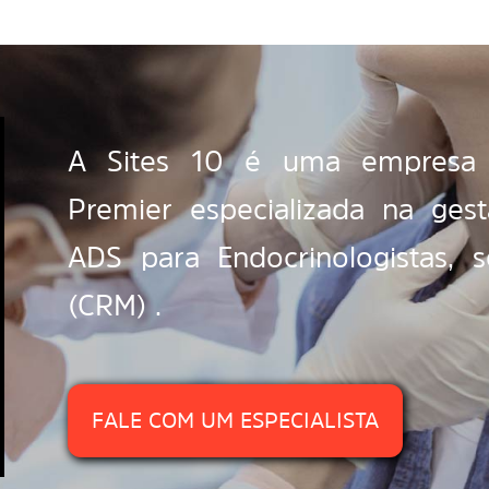
A Sites 10 é uma empresa c
Premier especializada na ge
ADS para Endocrinologistas, s
(CRM) .
FALE COM UM ESPECIALISTA