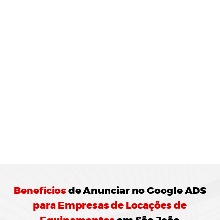
MONITORAMENTO E
JUSTES
REGULARES:
10 Agência de Marketing Digital realiza o
ramento das campanhas Google ADS
ando ajustes para otimização do
enho.
Benefícios
de
Anunciar no Google ADS
para Empresas de Locações de