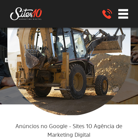
no Google
Google ADS
Anúncios
no
para EMPRESAS de LOCAÇÕES de
EQUIPAMENTOs
São João Nepomuceno
- MG
ENVIE UM WHATSAPP
Anúncios no Google
- Sites 10 Agência de
Marketing Digital