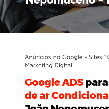
Nepomuceno -
Anúncios no Google
- Sites 
Marketing Digital
Google ADS
par
de ar Condicion