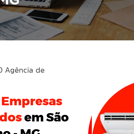
 MG
10 Agência de
a
Empresas
ados
em São