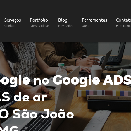
Serviços
Portfólio
Blog
Ferramentas
Contat
Conheça!
Nossas ideias
Novidades
Úteis
Fale cono
ogle
no
Google AD
S de ar
O
São João