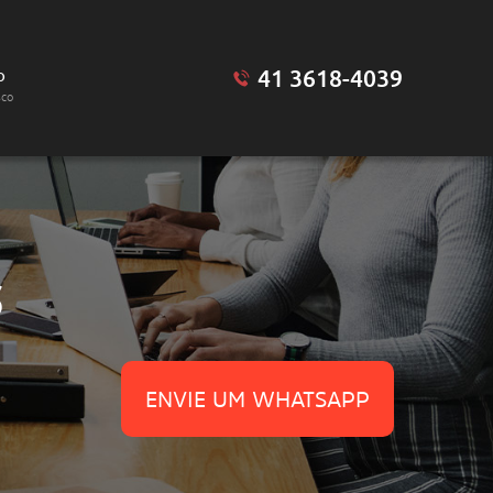
41 3618-4039
o
sco
S
ENVIE UM WHATSAPP