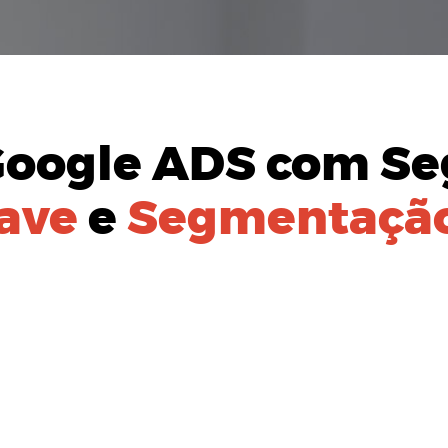
Google ADS
com Se
ave
e
Segmentação
AÇÃO DO
PÚBLICO-ALVO:
izada para identificação de