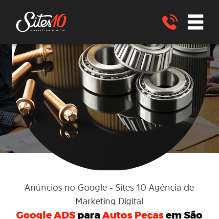
no Google
Google ADS
Anúncios
no
para AUTO PEÇAS
São João
Nepomuceno - MG
ENVIE UM WHATSAPP
Anúncios no Google
- Sites 10 Agência de
Marketing Digital
Google ADS
para
Autos Peças
em São