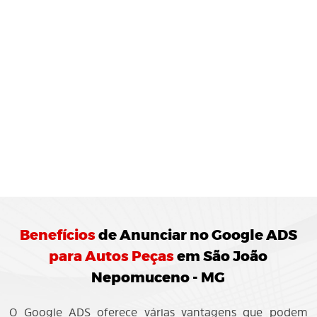
MONITORAMENTO E
JUSTES
REGULARES:
10 Agência de Marketing Digital realiza o
ramento das campanhas Google ADS
ando ajustes para otimização do
enho.
Benefícios
de
Anunciar no Google ADS
para Autos Peças
em São João
Nepomuceno - MG
O Google ADS oferece várias vantagens que podem