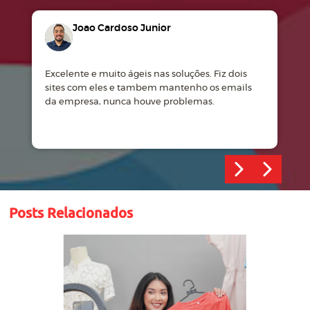
Joao Cardoso Junior
Excelente e muito ágeis nas soluções. Fiz dois
M
sites com eles e tambem mantenho os emails
d
da empresa, nunca houve problemas.
m
Posts Relacionados