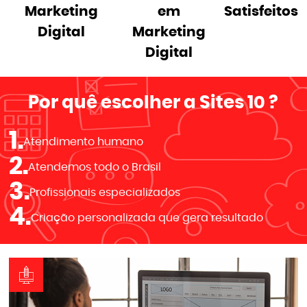
Marketing
em
Satisfeitos
Digital
Marketing
Digital
Por quê escolher a
Sites 10
?
1.
Atendimento humano
2.
Atendemos todo o Brasil
3.
Profissionais especializados
4.
Criação personalizada que gera resultado